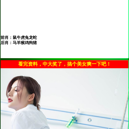
前肖：鼠牛虎兔龙蛇
后肖：马羊猴鸡狗猪
看完资料，中大奖了，搞个美女爽一下吧！