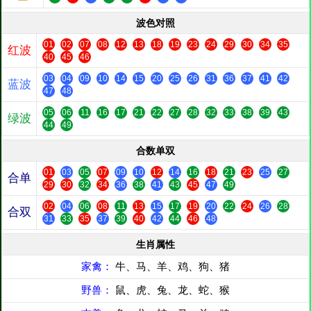
波色对照
01
02
07
08
12
13
18
19
23
24
29
30
34
35
红波
40
45
46
03
04
09
10
14
15
20
25
26
31
36
37
41
42
蓝波
47
48
05
06
11
16
17
21
22
27
28
32
33
38
39
43
绿波
44
49
合数单双
01
03
05
07
09
10
12
14
16
18
21
23
25
27
合单
29
30
32
34
36
38
41
43
45
47
49
02
04
06
08
11
13
15
17
19
20
22
24
26
28
合双
31
33
35
37
39
40
42
44
46
48
生肖属性
家禽：
牛、马、羊、鸡、狗、猪
野兽：
鼠、虎、兔、龙、蛇、猴