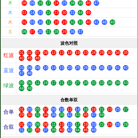
木
08
09
16
17
24
25
38
39
46
47
水
01
14
15
22
23
30
31
44
45
火
02
03
10
11
18
19
32
33
40
41
48
49
土
06
07
20
21
28
29
36
37
波色对照
01
02
07
08
12
13
18
19
23
24
29
30
34
35
红波
40
45
46
03
04
09
10
14
15
20
25
26
31
36
37
41
42
蓝波
47
48
05
06
11
16
17
21
22
27
28
32
33
38
39
43
绿波
44
49
合数单双
01
03
05
07
09
10
12
14
16
18
21
23
25
27
合单
29
30
32
34
36
38
41
43
45
47
49
02
04
06
08
11
13
15
17
19
20
22
24
26
28
合双
31
33
35
37
39
40
42
44
46
48