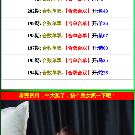
202期;
合数单双-
【合双合双】
开;
兔40
199期;
合数单双-
【合单合单】
开;
羊36
198期;
合数单双-
【合单合单】
开;
鼠07
197期;
合数单双-
【合双合双】
开;
猪08
195期;
合数单双-
【合单合单】
开;
马25
194期;
合数单双-
【合双合双】
开;
蛇26
看完资料，中大奖了，搞个美女爽一下吧！