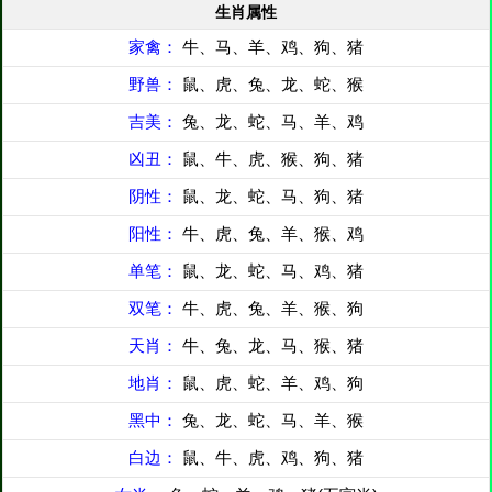
生肖属性
家禽：
牛、马、羊、鸡、狗、猪
野兽：
鼠、虎、兔、龙、蛇、猴
吉美：
兔、龙、蛇、马、羊、鸡
凶丑：
鼠、牛、虎、猴、狗、猪
阴性：
鼠、龙、蛇、马、狗、猪
阳性：
牛、虎、兔、羊、猴、鸡
单笔：
鼠、龙、蛇、马、鸡、猪
双笔：
牛、虎、兔、羊、猴、狗
天肖：
牛、兔、龙、马、猴、猪
地肖：
鼠、虎、蛇、羊、鸡、狗
黑中：
兔、龙、蛇、马、羊、猴
白边：
鼠、牛、虎、鸡、狗、猪