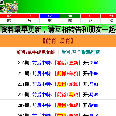
里资料最早更新，请互相转告和朋友一起
【前肖+后肖】
前肖;鼠牛虎兔龙蛇
丨
后肖;马羊猴鸡狗猪
216期;
前后中特
-
【稍后+更新】
开;
？00
212期;
前后中特
-
【
前肖
+羊狗】
开;
牛06
211期;
前后中特
-
【
后肖
+蛇鼠】
开;
马01
210期;
前后中特
-
【前肖+
马
鸡】
开;
马49
209期;
前后中特
-
【
后肖
+兔虎】
开;
猪08