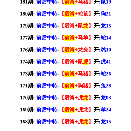
181期;
前后中特
-
【
前肖
+马猪】
开;
鼠19
180期;
前后中特
-
【
后肖
+蛇鼠】
开;
狗21
179期;
前后中特
-
【后肖+鼠
龙
】
开;
龙15
177期;
前后中特
-
【
前肖
+马羊】
开;
蛇14
176期;
前后中特
-
【
后肖
+龙兔】
开;
鸡10
174期;
前后中特
-
【后肖+鼠
虎
】
开;
虎41
173期;
前后中特
-
【
前肖
+马猪】
开;
蛇26
171期;
前后中特
-
【
前肖
+狗猪】
开;
兔28
170期;
前后中特
-
【后肖+虎
龙
】
开;
龙03
169期;
前后中特
-
【
后肖
+虎龙】
开;
羊24
168期;
前后中特
-
【后肖+虎
龙
】
开;
龙15