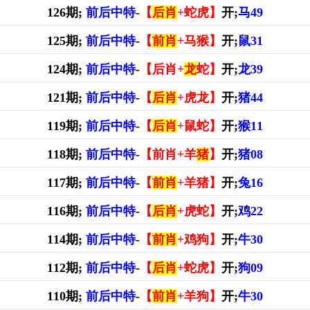
126期;
前后中特
-
【
后肖
+蛇虎】
开;
马49
125期;
前后中特
-
【
前肖
+马猴】
开;
鼠31
124期;
前后中特
-
【后肖+
龙
蛇】
开;
龙39
121期;
前后中特
-
【
后肖
+虎龙】
开;
猪44
119期;
前后中特
-
【
后肖
+鼠蛇】
开;
猴11
118期;
前后中特
-
【前肖+羊
猪
】
开;
猪08
117期;
前后中特
-
【
前肖
+羊猪】
开;
兔16
116期;
前后中特
-
【
后肖
+虎蛇】
开;
鸡22
114期;
前后中特
-
【
前肖
+鸡狗】
开;
牛30
112期;
前后中特
-
【
后肖
+蛇虎】
开;
狗09
110期;
前后中特
-
【
前肖
+羊狗】
开;
牛30