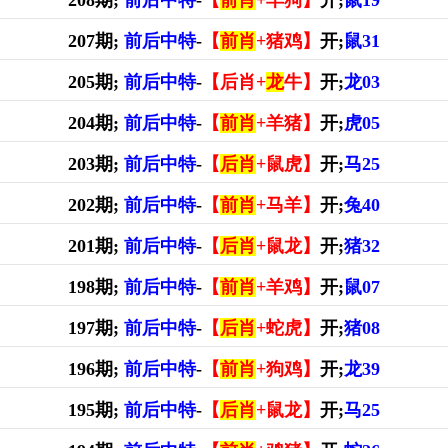
208期;
前后中特
-
【
前肖
+羊狗】
开;
鼠19
207期;
前后中特
-
【
前肖
+猪鸡】
开;
鼠31
205期;
前后中特
-
【后肖+
龙
牛】
开;
龙03
204期;
前后中特
-
【
前肖
+羊猪】
开;
虎05
203期;
前后中特
-
【
后肖
+鼠虎】
开;
马25
202期;
前后中特
-
【
前肖
+马羊】
开;
兔40
201期;
前后中特
-
【
后肖
+鼠龙】
开;
猪32
198期;
前后中特
-
【
前肖
+羊鸡】
开;
鼠07
197期;
前后中特
-
【
后肖
+蛇虎】
开;
猪08
196期;
前后中特
-
【
前肖
+狗鸡】
开;
龙39
195期;
前后中特
-
【
后肖
+鼠龙】
开;
马25