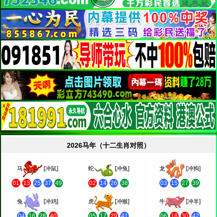
2026马年（十二生肖对照）
马
[冲鼠]
蛇
[冲兔]
龙
[冲狗]
01
13
25
37
49
02
14
26
38
03
15
27
39
兔
[冲鸡]
虎
[冲猴]
牛
[冲羊]
04
16
28
40
05
17
29
41
06
18
30
42