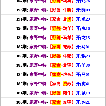
194期;
家野中特
-
【
野兽
+鸡狗】
开;蛇26
193期;
家野中特
-
【野兽+牛
狗
】
开;狗09
191期;
家野中特
-
【家禽+龙
虎
】
开;虎29
190期;
家野中特
-
【
野兽
+鸡羊】
开;兔16
189期;
家野中特
-
【
野兽
+马羊】
开;龙15
187期;
家野中特
-
【
家禽
+蛇猴】
开;马01
186期;
家野中特
-
【
野兽
+牛猪】
开;猴23
185期;
家野中特
-
【
家禽
+龙猴】
开;羊36
184期;
家野中特
-
【
家禽
+虎兔】
开;马01
182期;
家野中特
-
【家禽+
虎
猴】
开;虎41
181期;
家野中特
-
【
野兽
+猪牛】
开;鼠19
180期;
家野中特
-
【
家禽
+蛇猴】
开;狗21