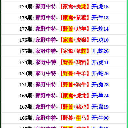
179期;
家野中特
-
【家禽+兔
龙
】
开;龙15
178期;
家野中特
-
【
家禽
+鼠猴】
开;牛18
177期;
家野中特
-
【
野兽
+鸡羊】
开;蛇14
176期;
家野中特
-
【
家禽
+虎猴】
开;鸡10
175期;
家野中特
-
【家禽+鼠
蛇
】
开;蛇26
174期;
家野中特
-
【
野兽
+鸡狗】
开;虎41
173期;
家野中特
-
【
野兽
+牛羊】
开;蛇26
171期;
家野中特
-
【
野兽
+狗牛】
开;兔28
169期;
家野中特
-
【
家禽
+虎龙】
开;羊24
167期;
家野中特
-
【
野兽
+猪鸡】
开;鼠19
166期;
家野中特
-
【野兽+
牛
马】
开;牛06