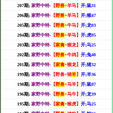
207期;
家野中特
-
【
野兽
+羊马】
开;鼠31
206期;
家野中特
-
【
野兽
+羊马】
开;猴47
205期;
家野中特
-
【
野兽
+牛马】
开;龙03
204期;
家野中特
-
【
野兽
+羊马】
开;虎05
203期;
家野中特
-
【
家禽
+猴龙】
开;马25
202期;
家野中特
-
【
野兽
+牛鸡】
开;兔40
201期;
家野中特
-
【
家禽
+猴龙】
开;猪32
199期;
家野中特
-
【野兽+猪
羊
】
开;羊36
198期;
家野中特
-
【
野兽
+马羊】
开;鼠07
196期;
家野中特
-
【
野兽
+马牛】
开;龙39
195期;
家野中特
-
【
家禽
+猴虎】
开;马25