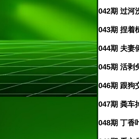
042期 过河
043期 捏着
044期 夫妻
045期 活剥兔
046期 跟狗
047期 粪车
048期 丁香