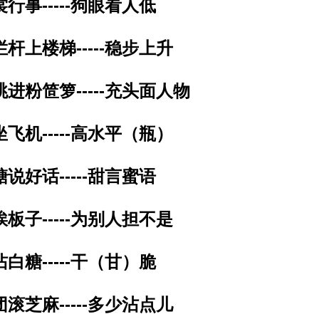
裳行事-----狗眼看人低
拦杆上楼梯-----稳步上升
跳进粉笸箩-----充头面人物
坐飞机-----高水平（瓶）
糖说好话-----甜言蜜语
挨板子-----为别人担不是
沾白糖-----干（甘）脆
团滚芝麻-----多少沾点儿