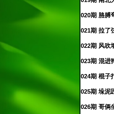
020期 胳膊
021期 拉了
022期 风吹
023期 混进
024期 棍子
025期 垛泥
026期 哥俩