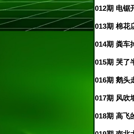
012期 电锯
013期 棉花
014期 粪车
015期 哭了
016期 鹅头
017期 风吹
018期 高飞
019期 南北