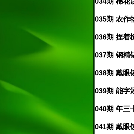
034期 棉花
035期 农作物
036期 捏着
037期 钢精
038期 戴眼
039期 能字添
040期 年三
041期 戴眼