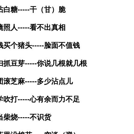
沾白糖-----干（甘）脆
镜照人-----看不出真相
钱买个猪头-----脸面不值钱
妇抓豆芽-----你说几根就几根
团滚芝麻-----多少沾点儿
学吹打-----心有余而力不足
当柴烧-----不识货