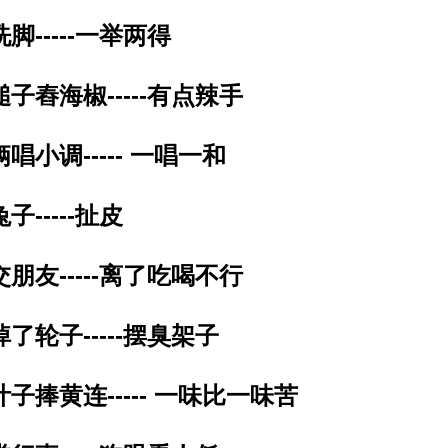
洗脚-----一举两得
槌子舂海椒-----有点辣手
俩唱小调----- 一唱一和
子-----扯皮
交朋友-----离了吃喝不行
掉了轮子-----摆臭架子
叶子捧黄连----- 一味比一味苦