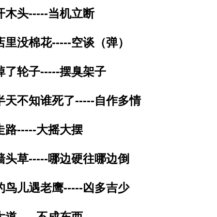
开木头-----当机立断
店里没棉花-----空谈（弹）
掉了轮子-----摆臭架子
半天不知谁死了-----自作多情
走路-----大摇大摆
墙头草-----哪边硬往哪边倒
的鸟儿遇老鹰-----凶多吉少
大道-----不成东西