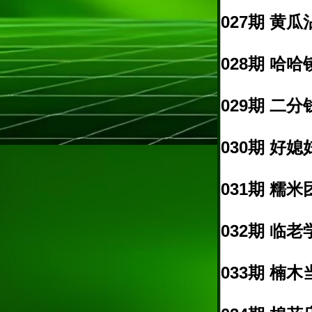
027期 黄瓜
028期 哈哈
029期 二分
030期 好媳
031期 糯米
032期 临老
033期 楠木