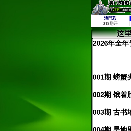
这
2026年全年
001期 螃蟹
002期 饿着
003期 古书
004期 旱地