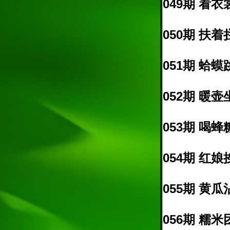
049期 看衣
050期 扶着
051期 蛤蟆
052期 暖壶
053期 喝蜂
054期 红娘
055期 黄瓜
056期 糯米