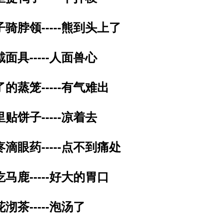
子骑脖领-----熊到头上了
戴面具-----人面兽心
了的蒸笼-----有气难出
里贴饼子-----凉着去
疼滴眼药-----点不到痛处
吃马鹿-----好大的胃口
花沏茶-----泡汤了