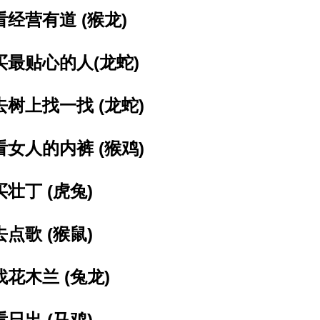
看经营有道 (猴龙)
线买最贴心的人(龙蛇)
去树上找一找 (龙蛇)
看女人的内裤 (猴鸡)
买壮丁 (虎兔)
去点歌 (猴鼠)
找花木兰 (兔龙)
看日出 (马鸡)