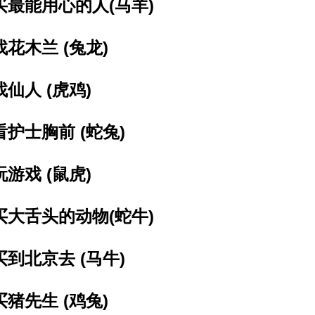
钱买最能用心的人(马羊)
找花木兰 (兔龙)
找仙人 (虎鸡)
看护士胸前 (蛇兔)
玩游戏 (鼠虎)
钱买大舌头的动物(蛇牛)
买到北京去 (马牛)
买猪先生 (鸡兔)