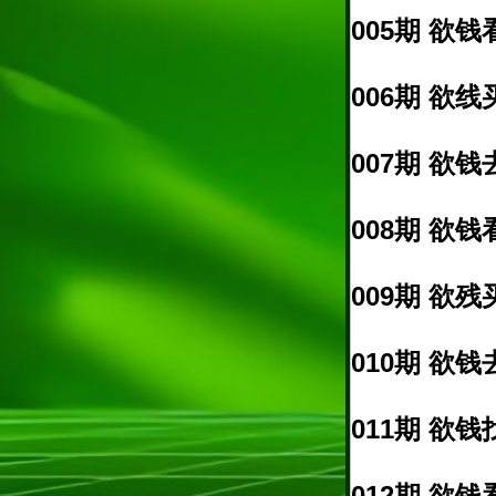
005期 欲钱
006期 欲
007期 欲钱
008期 欲钱
009期 欲残
010期 欲钱
011期 欲钱
012期 欲钱