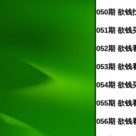
050期 欲
051期 欲钱
052期 欲钱
053期 欲
054期 欲钱
055期 欲
056期 欲钱