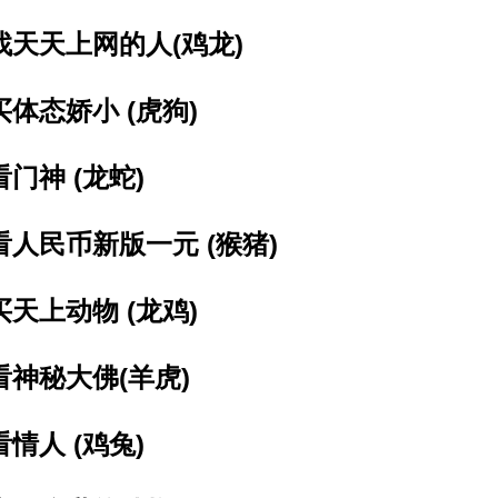
钱找天天上网的人(鸡龙)
买体态娇小 (虎狗)
看门神 (龙蛇)
钱看人民币新版一元 (猴猪)
买天上动物 (龙鸡)
钱看神秘大佛(羊虎)
看情人 (鸡兔)