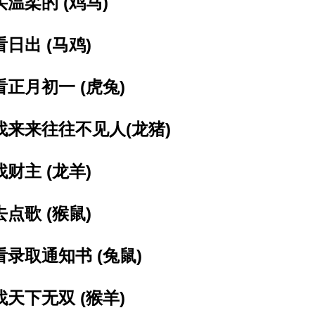
买温柔的 (鸡马)
看日出 (马鸡)
看正月初一 (虎兔)
钱找来来往往不见人(龙猪)
找财主 (龙羊)
去点歌 (猴鼠)
看录取通知书 (兔鼠)
找天下无双 (猴羊)